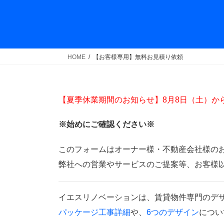
コ
ナ
ン
ビ
テ
ゲ
ン
ー
ツ
シ
HOME
【お客様専用】無料お見積り依頼
へ
ョ
ス
ン
キ
に
【夏季休業期間のお知らせ】8月8日（土）か
ッ
移
プ
動
※始めにご確認ください※
このフォームはオーナー様・不動産会社様の
弊社への営業やサービスのご提案等、お客様
イエスリノベーションは、賃貸物件専門のデ
パッケージ工事詳細
や、
6つのデザイン
につい