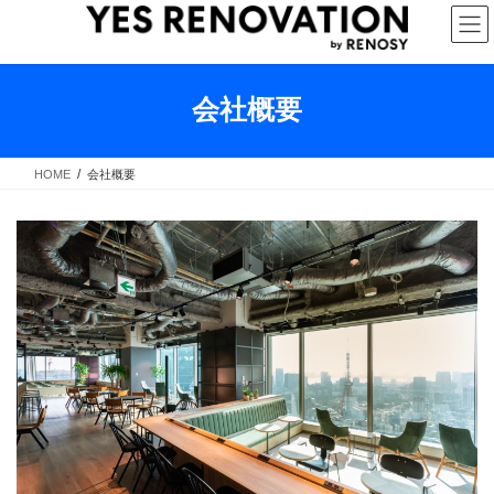
コ
ナ
ン
ビ
テ
ゲ
ン
ー
ツ
シ
会社概要
へ
ョ
ス
ン
キ
に
HOME
会社概要
ッ
移
プ
動