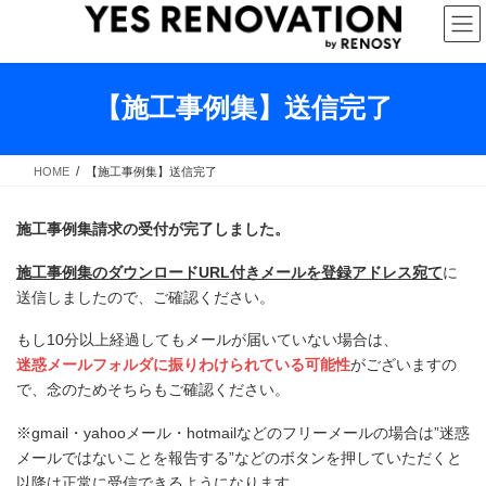
コ
ナ
ン
ビ
テ
ゲ
ン
ー
ツ
シ
【施工事例集】送信完了
へ
ョ
ス
ン
キ
に
HOME
【施工事例集】送信完了
ッ
移
プ
動
施工事例集請求の受付が完了しました。
施工事例集のダウンロードURL付きメールを登録アドレス宛て
に
送信しましたので、ご確認ください。
もし10分以上経過してもメールが届いていない場合は、
迷惑メールフォルダに振りわけられている可能性
がございますの
で、念のためそちらもご確認ください。
※gmail・yahooメール・hotmailなどのフリーメールの場合は”迷惑
メールではないことを報告する”などのボタンを押していただくと
以降は正常に受信できるようになります。