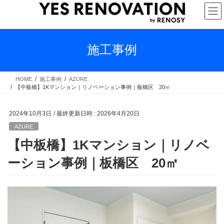
コ
ナ
ン
ビ
テ
ゲ
ン
ー
ツ
シ
施工事例
へ
ョ
ス
ン
キ
に
HOME
施工事例
AZURE
【中板橋】1Kマンション｜リノベーション事例｜板橋区 20㎡
ッ
移
プ
動
2024年10月3日
/ 最終更新日時 :
2026年4月20日
AZURE
【中板橋】1Kマンション｜リノベ
ーション事例｜板橋区 20㎡