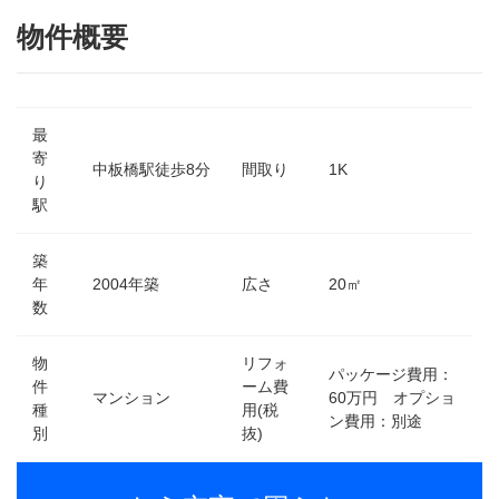
物件概要
最
寄
中板橋駅徒歩8分
間取り
1K
り
駅
築
年
2004年築
広さ
20㎡
数
物
リフォ
パッケージ費用：
件
ーム費
マンション
60万円 オプショ
種
用(税
ン費用：別途
別
抜)