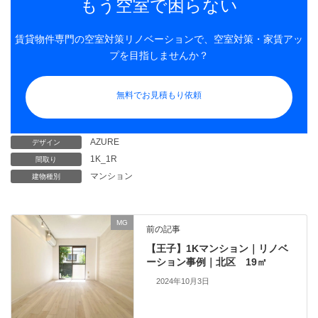
もう空室で困らない
賃貸物件専門の空室対策リノベーションで、空室対策・家賃アッ
プを目指しませんか？
無料でお見積もり依頼
AZURE
デザイン
1K_1R
間取り
マンション
建物種別
MG
前の記事
【王子】1Kマンション｜リノベ
ーション事例｜北区 19㎡
2024年10月3日