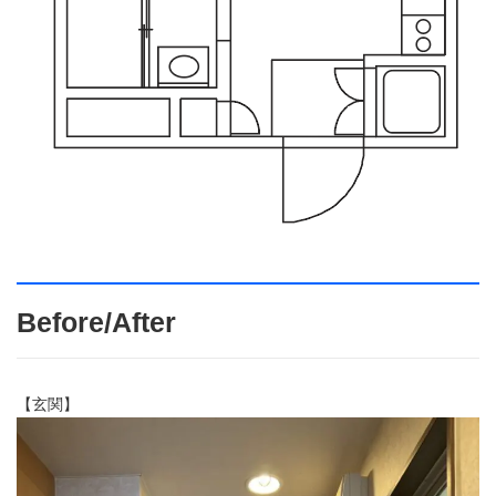
Before/After
【玄関】