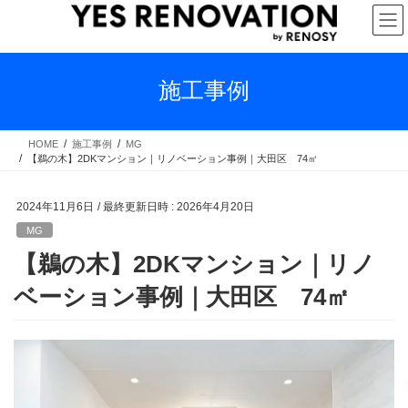
コ
ナ
ン
ビ
テ
ゲ
ン
ー
ツ
シ
施工事例
へ
ョ
ス
ン
キ
に
HOME
施工事例
MG
【鵜の木】2DKマンション｜リノベーション事例｜大田区 74㎡
ッ
移
プ
動
2024年11月6日
/ 最終更新日時 :
2026年4月20日
MG
【鵜の木】2DKマンション｜リノ
ベーション事例｜大田区 74㎡