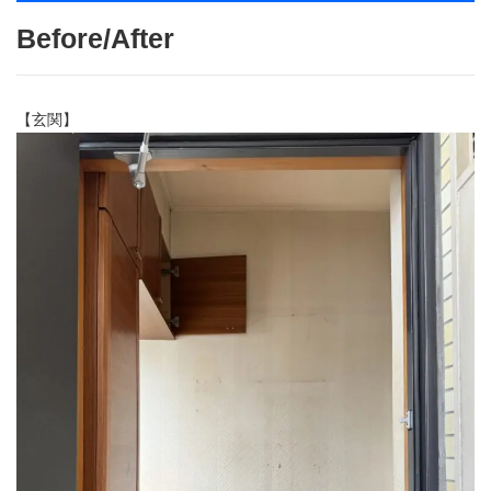
Before/After
【玄関】