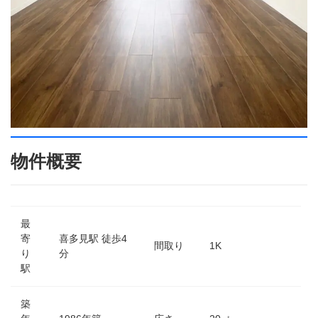
物件概要
最
寄
喜多見駅 徒歩4
間取り
1K
り
分
駅
築