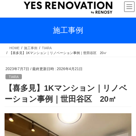
コ
ナ
ン
ビ
テ
ゲ
ン
ー
ツ
シ
施工事例
へ
ョ
ス
ン
キ
に
HOME
施工事例
TIARA
【喜多見】1Kマンション｜リノベーション事例｜世田谷区 20㎡
ッ
移
プ
動
2023年7月7日
/ 最終更新日時 :
2026年4月21日
TIARA
【喜多見】1Kマンション｜リノベ
ーション事例｜世田谷区 20㎡