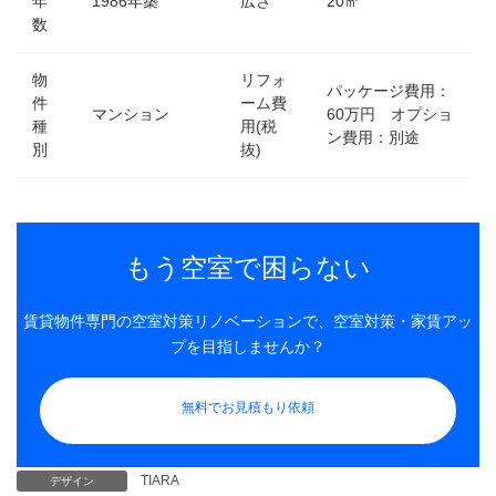
年
1986年築
広さ
20㎡
数
物
リフォ
パッケージ費用：
件
ーム費
マンション
60万円 オプショ
種
用(税
ン費用：別途
別
抜)
もう空室で困らない
賃貸物件専門の空室対策リノベーションで、空室対策・家賃アッ
プを目指しませんか？
無料でお見積もり依頼
TIARA
デザイン