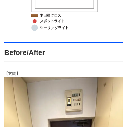
Before/After
【玄関】