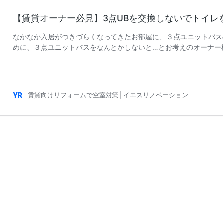
【賃貸オーナー必見】3点UBを交換しないでトイレ
なかなか入居がつきづらくなってきたお部屋に、３点ユニットバス
めに、３点ユニットバスをなんとかしないと…とお考えのオーナー
【賃
るお部屋の条件として「バ …
続きを読む
貸
オ
ー
賃貸向けリフォームで空室対策 | イエスリノベーション
ナ
ー
必
見】
3
点
UB
を
交
換
し
な