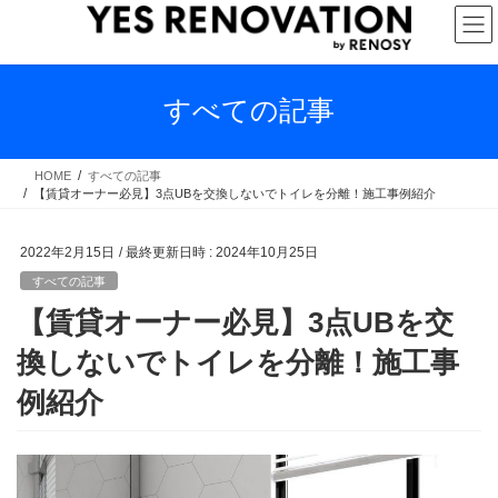
コ
ナ
ン
ビ
テ
ゲ
ン
ー
ツ
シ
すべての記事
へ
ョ
ス
ン
キ
に
HOME
すべての記事
【賃貸オーナー必見】3点UBを交換しないでトイレを分離！施工事例紹介
ッ
移
プ
動
2022年2月15日
/ 最終更新日時 :
2024年10月25日
すべての記事
【賃貸オーナー必見】3点UBを交
換しないでトイレを分離！施工事
例紹介