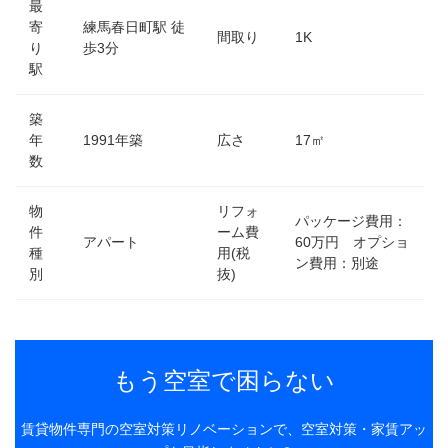
最
寄
練馬春日町駅 徒
間取り
1K
り
歩3分
駅
築
年
1991年築
広さ
17㎡
数
物
リフォ
パッケージ費用：
件
ーム費
アパート
60万円 オプショ
種
用(税
ン費用：別途
別
抜)
もう空室で困らない
賃貸物件専門の空室対策リノベーションで、空室対策・家賃アッ