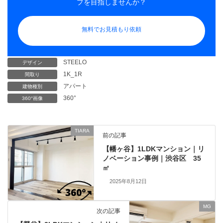
プを目指しませんか？
無料でお見積もり依頼
STEELO
デザイン
1K_1R
間取り
アパート
建物種別
360°
360°画像
TIARA
前の記事
【幡ヶ谷】1LDKマンション｜リ
ノベーション事例｜渋谷区 35
㎡
2025年8月12日
MG
次の記事