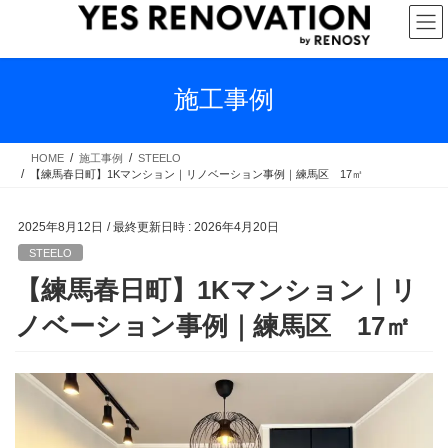
コ
ナ
ン
ビ
テ
ゲ
ン
ー
ツ
シ
施工事例
へ
ョ
ス
ン
キ
に
HOME
施工事例
STEELO
【練馬春日町】1Kマンション｜リノベーション事例｜練馬区 17㎡
ッ
移
プ
動
2025年8月12日
/ 最終更新日時 :
2026年4月20日
STEELO
【練馬春日町】1Kマンション｜リ
ノベーション事例｜練馬区 17㎡