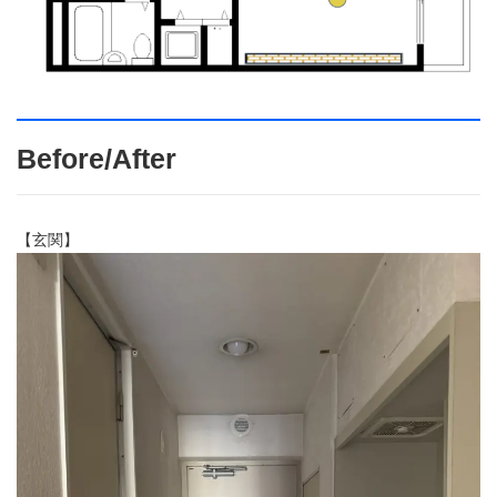
Before/After
【玄関】