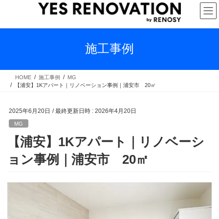
コ
ナ
ン
ビ
テ
ゲ
ン
ー
ツ
シ
施工事例
へ
ョ
ス
ン
キ
に
HOME
施工事例
MG
【浦安】1Kアパート｜リノベーション事例｜浦安市 20㎡
ッ
移
プ
動
2025年6月20日
/ 最終更新日時 :
2026年4月20日
MG
【浦安】1Kアパート｜リノベーシ
ョン事例｜浦安市 20㎡