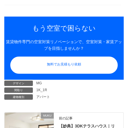
もう空室で困らない
賃貸物件専門の空室対策リノベーションで、空室対策・家賃アッ
プを目指しませんか？
無料でお見積もり依頼
MG
デザイン
1K_1R
間取り
アパート
建物種別
MUKU
前の記事
【妙典】3DKテラスハウス｜リ