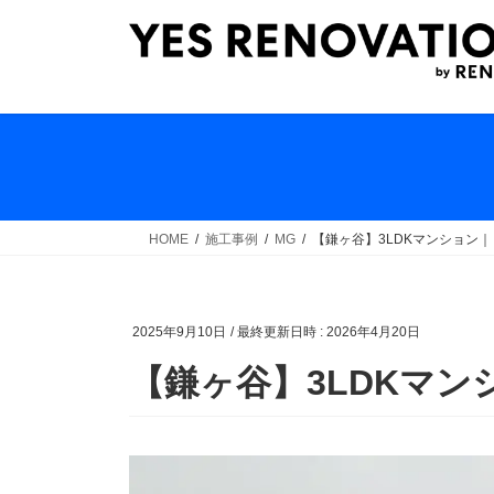
コ
ナ
ン
ビ
テ
ゲ
ン
ー
ツ
シ
へ
ョ
ス
ン
キ
に
ッ
移
HOME
施工事例
MG
【鎌ヶ谷】3LDKマンション
プ
動
2025年9月10日
/ 最終更新日時 :
2026年4月20日
【鎌ヶ谷】3LDKマ