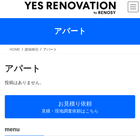
コ
ナ
ン
ビ
テ
ゲ
ン
ー
ツ
シ
アパート
へ
ョ
ス
ン
キ
に
HOME
建物種別
アパート
ッ
移
プ
動
アパート
投稿はありません。
お見積り依頼
見積・現地調査依頼はこちら
menu