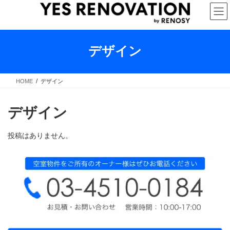
コ
ナ
ン
ビ
テ
ゲ
ン
ー
ツ
シ
デザイン
へ
ョ
ス
ン
キ
に
HOME
デザイン
ッ
移
プ
動
デザイン
投稿はありません。