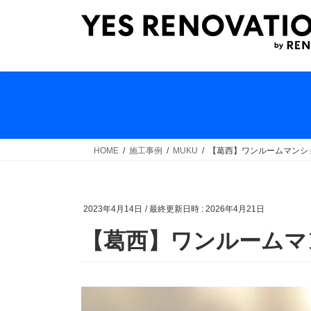
コ
ナ
ン
ビ
テ
ゲ
ン
ー
ツ
シ
へ
ョ
ス
ン
キ
に
ッ
移
HOME
施工事例
MUKU
【葛西】ワンルームマンシ
プ
動
2023年4月14日
/ 最終更新日時 :
2026年4月21日
【葛西】ワンルームマ