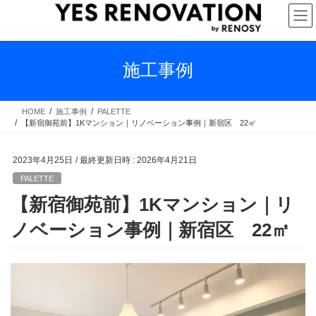
コ
ナ
ン
ビ
テ
ゲ
ン
ー
ツ
シ
施工事例
へ
ョ
ス
ン
キ
に
HOME
施工事例
PALETTE
【新宿御苑前】1Kマンション｜リノベーション事例｜新宿区 22㎡
ッ
移
プ
動
2023年4月25日
/ 最終更新日時 :
2026年4月21日
PALETTE
【新宿御苑前】1Kマンション｜リ
ノベーション事例｜新宿区 22㎡