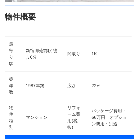
物件概要
最
寄
新宿御苑前駅 徒
間取り
1K
り
歩6分
駅
築
年
1987年築
広さ
22㎡
数
物
リフォ
パッケージ費用：
件
ーム費
マンション
66万円 オプショ
種
用(税
ン費用：別途
別
抜)