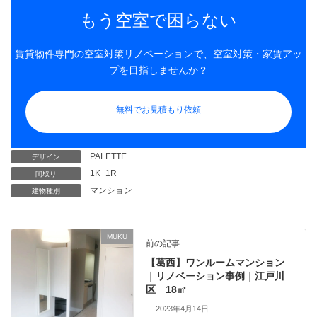
もう空室で困らない
賃貸物件専門の空室対策リノベーションで、空室対策・家賃アッ
プを目指しませんか？
無料でお見積もり依頼
PALETTE
デザイン
1K_1R
間取り
マンション
建物種別
MUKU
前の記事
【葛西】ワンルームマンション
｜リノベーション事例｜江戸川
区 18㎡
2023年4月14日