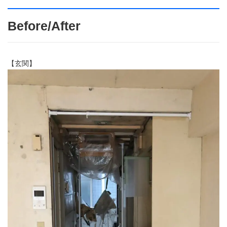
Before/After
【玄関】