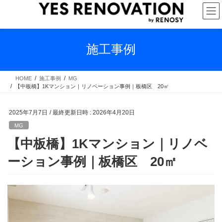
コ
ナ
ン
ビ
テ
ゲ
ン
ー
ツ
シ
施工事例
へ
ョ
ス
ン
キ
に
HOME
施工事例
MG
【中板橋】1Kマンション｜リノベーション事例｜板橋区 20㎡
ッ
移
プ
動
2025年7月7日
/ 最終更新日時 :
2026年4月20日
MG
【中板橋】1Kマンション｜リノベ
ーション事例｜板橋区 20㎡