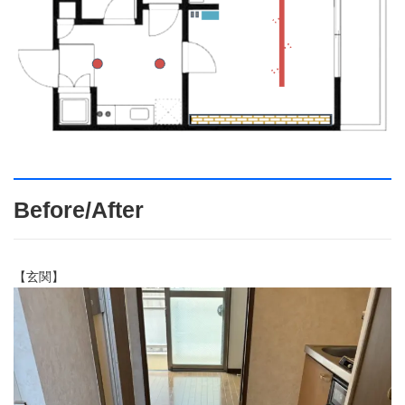
Before/After
【玄関】