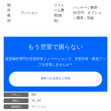
物
リフォ
パッケージ費用：
件
ーム費
マンション
60万円 オプショ
種
用(税
ン費用：別途
別
抜)
もう空室で困らない
賃貸物件専門の空室対策リノベーションで、空室対策・家賃アッ
プを目指しませんか？
無料でお見積もり依頼
MG
デザイン
1K_1R
間取り
マンション
建物種別