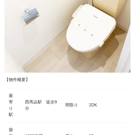
【物件概要】
最
寄
西馬込駅 徒歩9
間取り
2DK
り
分
駅
築