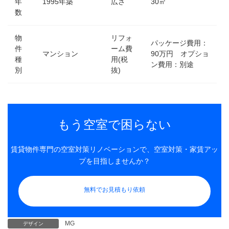
年
1995年築
広さ
30㎡
数
物
リフォ
パッケージ費用：
件
ーム費
マンション
90万円 オプショ
種
用(税
ン費用：別途
別
抜)
もう空室で困らない
賃貸物件専門の空室対策リノベーションで、空室対策・家賃アッ
プを目指しませんか？
無料でお見積もり依頼
MG
デザイン