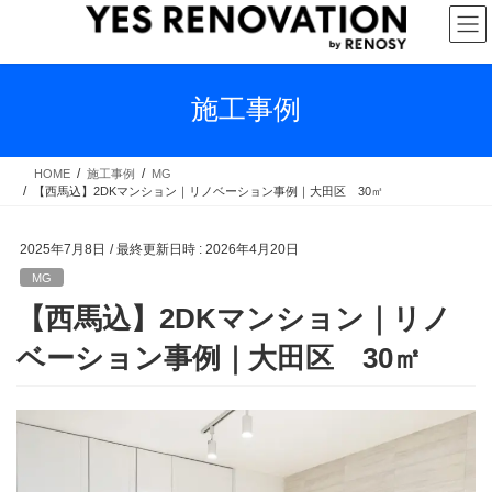
コ
ナ
ン
ビ
テ
ゲ
ン
ー
ツ
シ
施工事例
へ
ョ
ス
ン
キ
に
HOME
施工事例
MG
【西馬込】2DKマンション｜リノベーション事例｜大田区 30㎡
ッ
移
プ
動
2025年7月8日
/ 最終更新日時 :
2026年4月20日
MG
【西馬込】2DKマンション｜リノ
ベーション事例｜大田区 30㎡