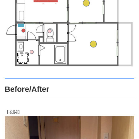
Before/After
【玄関】