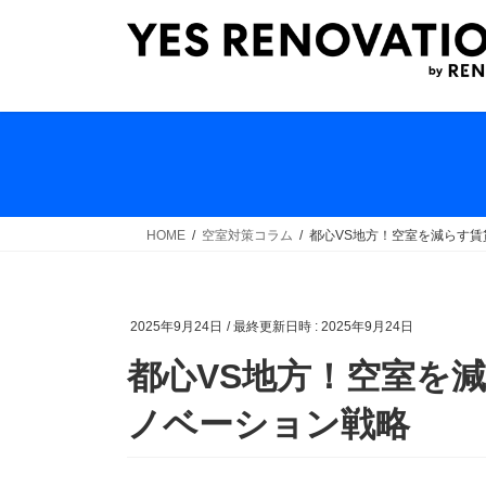
コ
ナ
ン
ビ
テ
ゲ
ン
ー
ツ
シ
へ
ョ
ス
ン
キ
に
ッ
移
HOME
空室対策コラム
都心VS地方！空室を減らす
プ
動
2025年9月24日
/ 最終更新日時 :
2025年9月24日
都心VS地方！空室を
ノベーション戦略