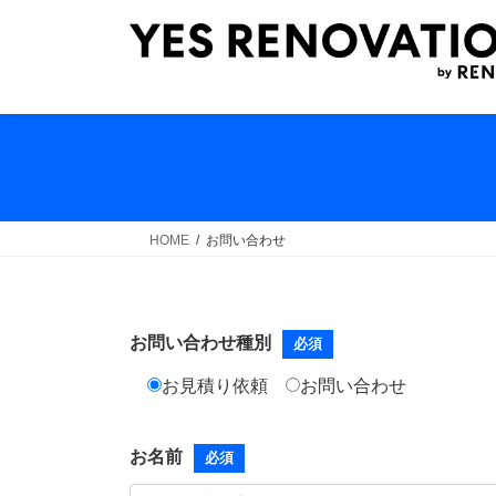
コ
ナ
ン
ビ
テ
ゲ
ン
ー
ツ
シ
へ
ョ
ス
ン
キ
に
ッ
移
HOME
お問い合わせ
プ
動
お問い合わせ種別
必須
お見積り依頼
お問い合わせ
お名前
必須