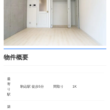
物件概要
最
寄
駒込駅 徒歩5分
間取り
1K
り
駅
築