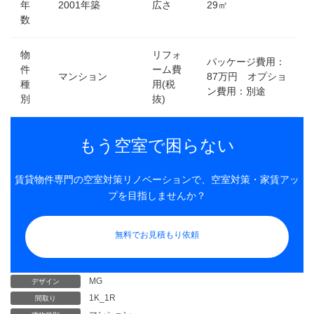
年
2001年築
広さ
29㎡
数
物
リフォ
パッケージ費用：
件
ーム費
マンション
87万円 オプショ
種
用(税
ン費用：別途
別
抜)
もう空室で困らない
賃貸物件専門の空室対策リノベーションで、空室対策・家賃アッ
プを目指しませんか？
無料でお見積もり依頼
MG
デザイン
1K_1R
間取り