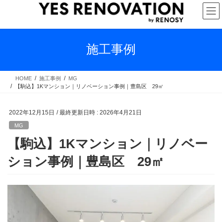
コ
ナ
ン
ビ
テ
ゲ
ン
ー
ツ
シ
施工事例
へ
ョ
ス
ン
キ
に
HOME
施工事例
MG
【駒込】1Kマンション｜リノベーション事例｜豊島区 29㎡
ッ
移
プ
動
2022年12月15日
/ 最終更新日時 :
2026年4月21日
MG
【駒込】1Kマンション｜リノベー
ション事例｜豊島区 29㎡