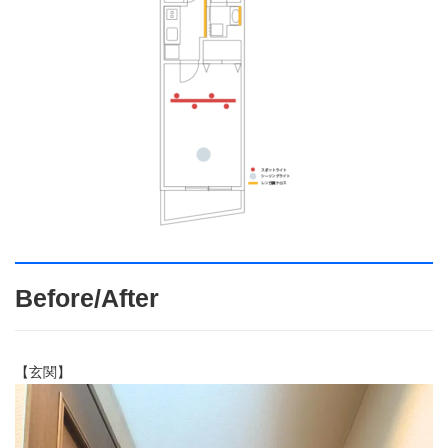
Before/After
【玄関】