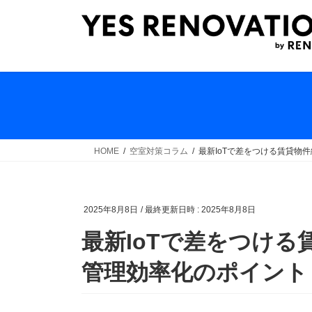
コ
ナ
ン
ビ
テ
ゲ
ン
ー
ツ
シ
へ
ョ
ス
ン
キ
に
ッ
移
HOME
空室対策コラム
最新IoTで差をつける賃貸物
プ
動
2025年8月8日
/ 最終更新日時 :
2025年8月8日
最新IoTで差をつけ
管理効率化のポイント