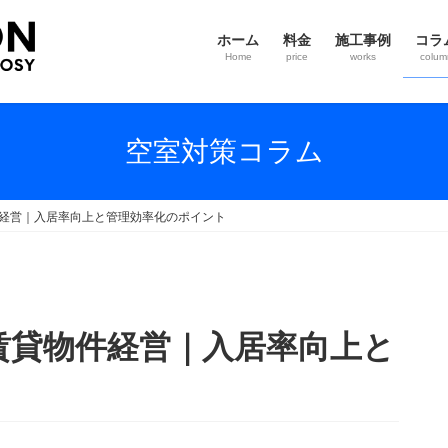
ホーム
料金
施工事例
コラ
Home
price
works
colum
空室対策コラム
件経営｜入居率向上と管理効率化のポイント
る賃貸物件経営｜入居率向上と