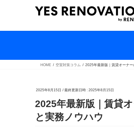
コ
ナ
ン
ビ
テ
ゲ
ン
ー
ツ
シ
へ
ョ
ス
ン
キ
に
ッ
移
HOME
空室対策コラム
2025年最新版｜賃貸オーナ
プ
動
2025年8月15日
/ 最終更新日時 :
2025年8月15日
2025年最新版｜賃貸
と実務ノウハウ