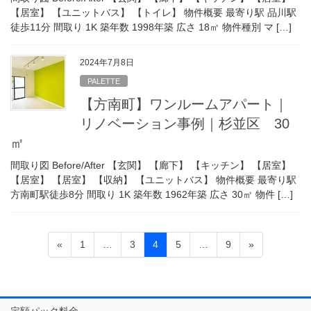
【居室】 【ユニットバス】 【トイレ】 物件概要 最寄り駅 品川駅
徒歩11分 間取り 1K 築年数 1998年築 広さ 18㎡ 物件種別 マ […]
2024年7月8日
PALETTE
【方南町】ワンルームアパート｜
リノベーション事例｜杉並区 30
㎡
間取り図 Before/After 【玄関】 【廊下】 【キッチン】 【居室】
【居室】 【居室】 【収納】 【ユニットバス】 物件概要 最寄り駅
方南町駅徒歩8分 間取り 1K 築年数 1962年築 広さ 30㎡ 物件 […]
投
固
固
固
固
固
«
1
…
3
4
5
…
9
»
稿
定
定
定
定
定
ペ
ペ
ペ
ペ
ペ
の
ー
ー
ー
ー
ー
ペ
ジ
ジ
ジ
ジ
ジ
定額パック料金