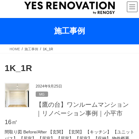
コ
ナ
ン
ビ
テ
ゲ
ン
ー
ツ
シ
施工事例
へ
ョ
ス
ン
キ
に
HOME
施工事例
1K_1R
ッ
移
プ
動
1K_1R
2024年9月25日
MG
【鷹の台】ワンルームマンション
｜リノベーション事例｜小平市
16㎡
間取り図 Before/After 【玄関】 【玄関】 【キッチン】 【ユニット
バス】 【居室】 【居室】 【居室】 【居室】 【収納】 物件概要