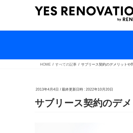
コ
ナ
ン
ビ
テ
ゲ
ン
ー
ツ
シ
へ
ョ
ス
ン
キ
に
ッ
移
HOME
すべての記事
サブリース契約のデメリットや
プ
動
2013年4月4日
/ 最終更新日時 :
2022年10月20日
サブリース契約のデメ