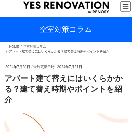
コ
ナ
ン
ビ
テ
ゲ
ン
ー
ツ
シ
空室対策コラム
へ
ョ
ス
ン
キ
に
HOME
空室対策コラム
アパート建て替えにはいくらかかる？建て替え時期やポイントを紹介
ッ
移
プ
動
2024年7月31日
/ 最終更新日時 :
2024年7月31日
アパート建て替えにはいくらかか
る？建て替え時期やポイントを紹
介