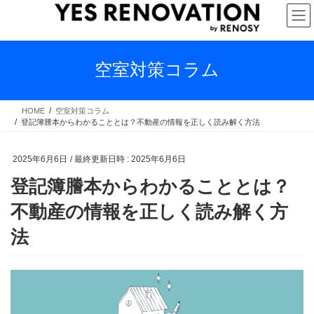
コ
ナ
ン
ビ
テ
ゲ
ン
ー
ツ
シ
空室対策コラム
へ
ョ
ス
ン
キ
に
HOME
空室対策コラム
登記簿謄本からわかることとは？不動産の情報を正しく読み解く方法
ッ
移
プ
動
2025年6月6日
/ 最終更新日時 :
2025年6月6日
登記簿謄本からわかることとは？
不動産の情報を正しく読み解く方
法