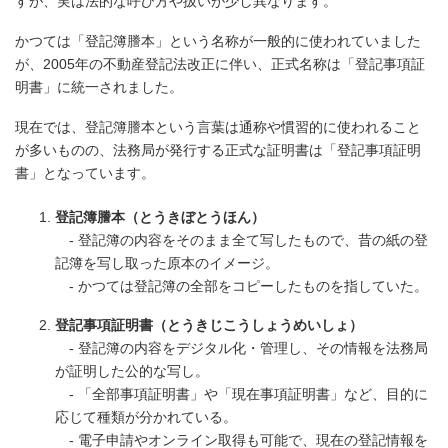
すが、実は法的な呼び方や扱いが少し異なります。
かつては「登記簿謄本」という名称が一般的に使われていました
が、2005年の不動産登記法改正に伴い、正式名称は「登記事項証
明書」に統一されました。
現在では、登記簿謄本という言葉は通称や慣習的に使われること
が多いものの、法務局が発行する正式な証明書は「登記事項証明
書」となっています。
登記簿謄本（とうきぼとうほん）
- 登記簿の内容をそのまま全て写したもので、昔の紙の登
記簿を写し取った原本のイメージ。
- かつては登記簿の全部をコピーしたものを指していた。
登記事項証明書（とうきじこうしょうめいしょ）
- 登記簿の内容をデジタル化・管理し、その情報を法務局
が証明した公的な写し。
- 「全部事項証明書」や「現在事項証明書」など、目的に
応じて種類が分かれている。
- 電子申請やオンライン取得も可能で、現在の登記情報を