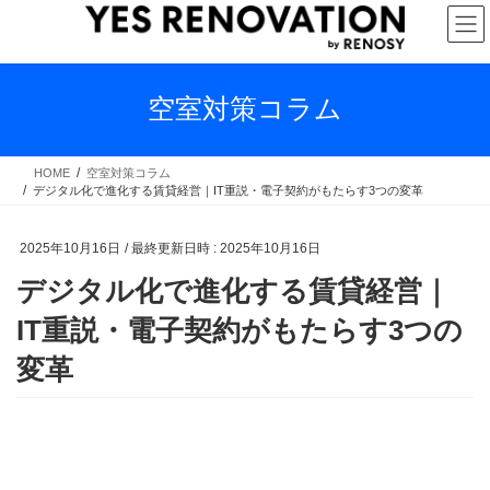
コ
ナ
ン
ビ
テ
ゲ
ン
ー
ツ
シ
空室対策コラム
へ
ョ
ス
ン
キ
に
HOME
空室対策コラム
デジタル化で進化する賃貸経営｜IT重説・電子契約がもたらす3つの変革
ッ
移
プ
動
2025年10月16日
/ 最終更新日時 :
2025年10月16日
デジタル化で進化する賃貸経営｜
IT重説・電子契約がもたらす3つの
変革
デジタル化で進化する賃
貸経営｜IT重説・電子契約