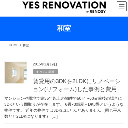
コ
ナ
ン
ビ
テ
ゲ
ン
ー
ツ
シ
和室
へ
ョ
ス
ン
キ
に
HOME
和室
ッ
移
プ
動
2015年2月19日
すべての記事
賃貸用の3DKを2LDKにリノベーシ
ョン(リフォーム)した事例と費用
マンションや団地で築35年以上の物件で50㎡〜60㎡前後の場合に
3DKという間取りが存在します。 6畳×3部屋＋DK8畳というような
物件です。 近年の物件では3DKはほとんどありません（同じ平米
数だと2LDKになります） […]