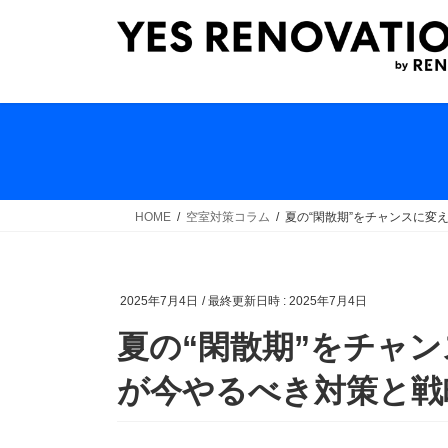
コ
ナ
ン
ビ
テ
ゲ
ン
ー
ツ
シ
へ
ョ
ス
ン
キ
に
ッ
移
HOME
空室対策コラム
夏の“閑散期”をチャンスに変
プ
動
2025年7月4日
/ 最終更新日時 :
2025年7月4日
夏の“閑散期”をチャ
が今やるべき対策と戦