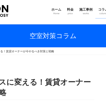
ホーム
料金
施工事例
コラ
Home
price
works
colum
空室対策コラム
える！賃貸オーナーが今やるべき対策と戦略
ンスに変える！賃貸オーナー
略