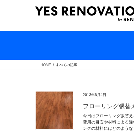
コ
ナ
ン
ビ
テ
ゲ
ン
ー
ツ
シ
へ
ョ
ス
ン
キ
に
ッ
移
HOME
すべての記事
プ
動
2013年6月4日
フローリング張替え
今日はフローリング張替え
費用の目安や材料による違
ングの材料にはどのようなも