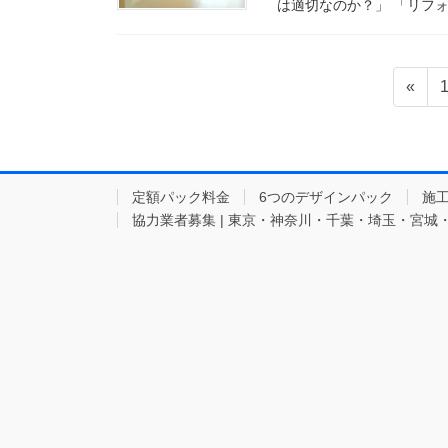
は適切なのか？」 「リフォ
投
«
稿
の
ペ
定額パック料金
6つのデザインパック
施
ー
協力業者募集 | 東京・神奈川・千葉・埼玉・宮城
ジ
送
り