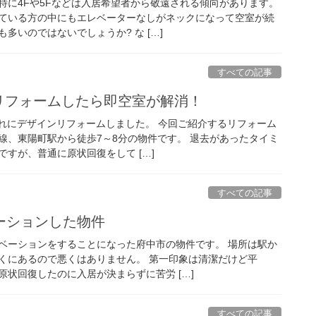
特に4Fや5Fなどは入居希望者から敬遠される傾向があります。
ている方の中にもエレベーターなしがネックになって空室が続
多いのではないでしょうか? な […]
すべての記事
にリフォームしたら即空室が解消！
ゃれにデザインリフォームしました。 今回ご紹介するリフォーム
線、東陽町駅から徒歩7～8分の物件です。 退去があったタイミ
すが、普通に原状回復をして […]
すべての記事
ーションした物件
ベーションをすることになった府中市の物件です。 場所は駅か
くにあるので悪くはありません。 第一印象は清潔だけど平
状回復したのに入居が決まらずに苦労 […]
すべての記事