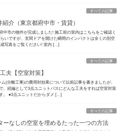
すべての記事
件紹介（東京都府中市・賃貸）
府中市の物件が完成しました! 施工前の室内はこちらをご確認く
づらいですが、玄関ドアを開けた瞬間のインパクトは全くの別空
写真をご覧ください! 室内 […]
すべての記事
の工夫【空室対策】
ーム(分離工事)の費用対効果について以前記事を書きましたが、
で、続編として3点ユニットバスにどんな工夫をすれば空室対策
。 ●3点ユニットだからダメ […]
すべての記事
ーターなしの空室を埋めるたった一つの方法