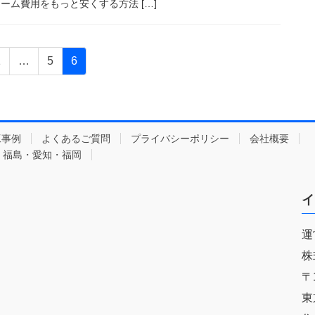
ーム費用をもっと安くする方法 […]
固
固
固
1
…
5
6
定
定
定
ペ
ペ
ペ
ー
ー
ー
ジ
ジ
ジ
工事例
よくあるご質問
プライバシーポリシー
会社概要
・福島・愛知・福岡
イ
運
株
〒1
東