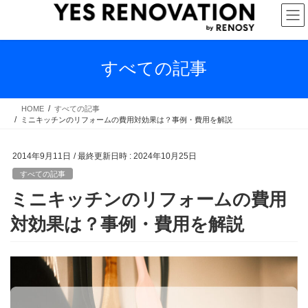
コ
ナ
ン
ビ
テ
ゲ
ン
ー
ツ
シ
すべての記事
へ
ョ
ス
ン
キ
に
HOME
すべての記事
ミニキッチンのリフォームの費用対効果は？事例・費用を解説
ッ
移
プ
動
2014年9月11日
/ 最終更新日時 :
2024年10月25日
すべての記事
ミニキッチンのリフォームの費用
対効果は？事例・費用を解説